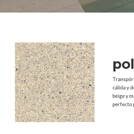
po
Transpórt
cálida y 
beige y ma
perfecto 