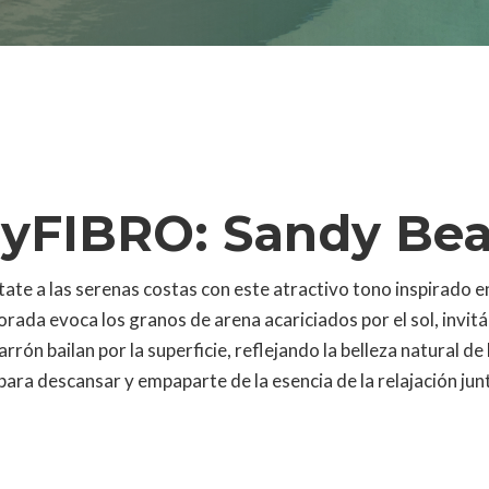
lyFIBRO:
Sandy Be
ate a las serenas costas con este atractivo tono inspirado en
dorada evoca los granos de arena acariciados por el sol, invi
rrón bailan por la superficie, reflejando la belleza natural de
para descansar y empaparte de la esencia de la relajación junt