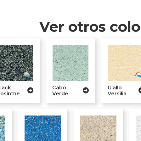
Ver otros col
lack
Cabo
Giallo
bsinthe
Verde
Versilia