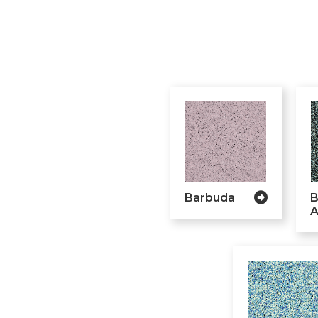
Barbuda
B
A