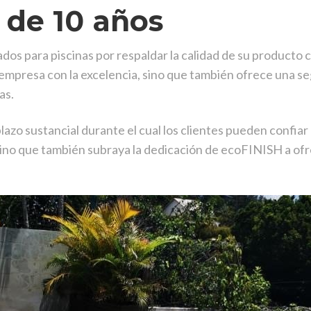
 de 10 años
ados para piscinas por respaldar la calidad de su producto
 empresa con la excelencia, sino que también ofrece una seg
as.
azo sustancial durante el cual los clientes pueden confiar 
, sino que también subraya la dedicación de ecoFINISH a of