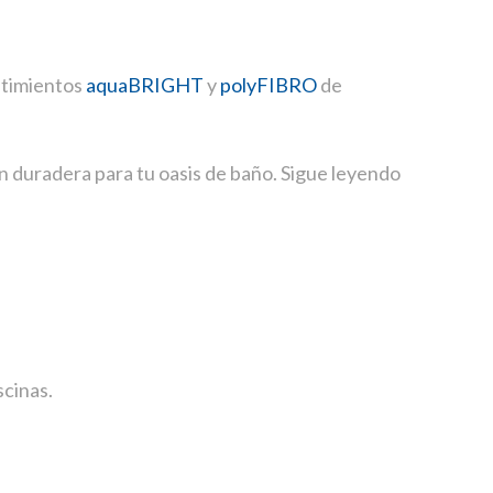
stimientos
aquaBRIGHT
y
polyFIBRO
de
n duradera para tu oasis de baño. Sigue leyendo
scinas.