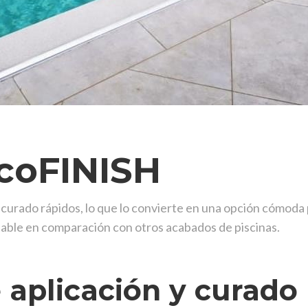
ecoFINISH
urado rápidos, lo que lo convierte en una opción cómoda p
table en comparación con otros acabados de piscinas.
 aplicación y curado