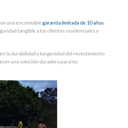
 con una encomiable
garantía limitada de 10 años
.
uridad tangible a los clientes residenciales y
en la durabilidad y longevidad del revestimiento
recer una solución duradera para los